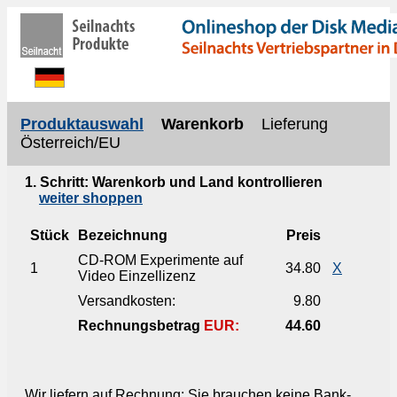
Produktauswahl
Warenkorb
Lieferung
Österreich/EU
1. Schritt: Warenkorb und Land kontrollieren
weiter shoppen
Stück
Bezeichnung
Preis
CD-ROM Experimente auf
1
34.80
X
Video Einzellizenz
Versandkosten:
9.80
Rechnungsbetrag
EUR:
44.60
Wir liefern auf Rechnung: Sie brauchen keine Bank-